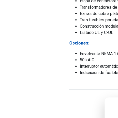
Etapa de contactore
Transformadores de 
Barras de cobre pla
Tres fusibles por et
Construcción modular
Listado UL y C-UL
Opciones:
Envolvente NEMA 1 
50 kAIC
Interruptor automáti
Indicación de fusibl