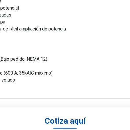
s
potencial
teadas
apa
 de fácil ampliación de potencia
(Bajo pedido, NEMA 12)
co (600 A, 35kAIC máximo)
e volado
Cotiza aquí