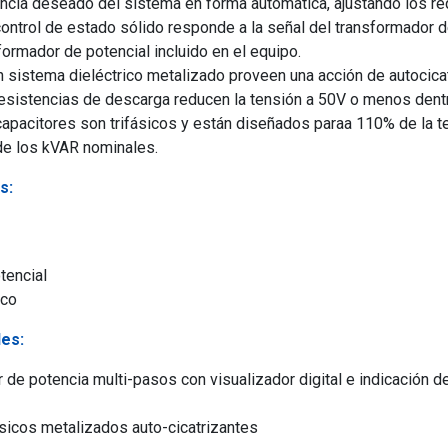
encia deseado del sistema en forma automática, ajustando los re
ontrol de estado sólido responde a la señal del transformador de
formador de potencial incluido en el equipo.
sistema dieléctrico metalizado proveen una acción de autocica
resistencias de descarga reducen la tensión a 50V o menos dent
apacitores son trifásicos y están diseñados paraa 110% de la t
de los kVAR nominales.
s:
tencial
ico
les:
r de potencia multi-pasos con visualizador digital e indicación 
sicos metalizados auto-cicatrizantes