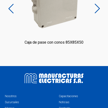
0X80
Caja de pase con conos 85X85X50
Ca
Nosotros
Capacitaciones
Sucursales
Noticias