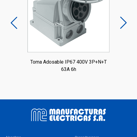
 32A
Toma Adosable IP67 400V 3P+N+T
To
63A 6h